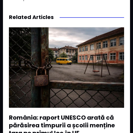
Related Articles
România: raport UNESCO arată că
părăsirea timpurii a școlii menține