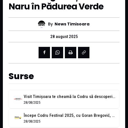
Naru în Pădurea Verde
By
News Timisoara
28 august 2025
Surse
Visit Timişoara te cheamă la Codru să descoperi comorile ascunse ale judeţului
28/08/2025
Începe Codru Festival 2025, cu Goran Bregović, Akua Naru, Trio Mandili și...
28/08/2025