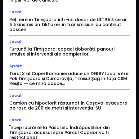
Local
Reținere în Timișoara într-un dosar de ULTRAJ: ce ar
fi transmis un TikToker în transmisiuni cu conținut
obscen
Local
Furtună la Timișoara: copaci doborâți, panouri
smulse și intervenții ale pompierilor
Sport
Turul 3 al Cupei României aduce un DERBY local între
Poli Timișoara și Dumbrăvița; Timișul Șag în fața CSM
Reșița — ce miză aduce...
Local
Camion cu hipoclorit răsturnat în Coșava: evacuare
pe raza de 200 de metri și intervenția ISU
Local
Încep lucrările la Pasarela Îndrăgostiților din
Timișoara: accesul spre Parcul Copiilor va fi
restricționat