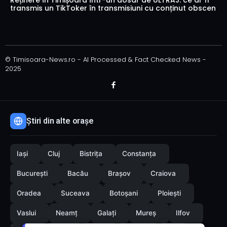
Reținere în Timișoara într-un dosar de ULTRAJ: ce ar fi
transmis un TikToker în transmisiuni cu conținut obscen
© Timisoara-News.ro - AI Processed & Fact Checked News -
2025
Știri din alte orașe
Iași
Cluj
Bistrița
Constanța
București
Bacău
Brașov
Craiova
Oradea
Suceava
Botoșani
Ploiești
Vaslui
Neamț
Galați
Mureș
Ilfov