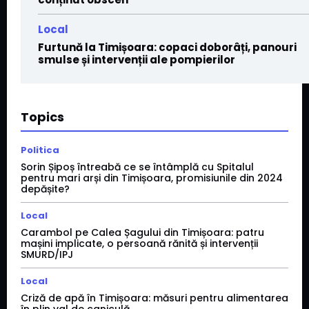
Local
Furtună la Timișoara: copaci doborâți, panouri
smulse și intervenții ale pompierilor
Topics
Politica
Sorin Șipoș întreabă ce se întâmplă cu Spitalul
pentru mari arși din Timișoara, promisiunile din 2024
depășite?
Local
Carambol pe Calea Șagului din Timișoara: patru
mașini implicate, o persoană rănită și intervenții
SMURD/IPJ
Local
Criză de apă în Timișoara: măsuri pentru alimentarea
în plin val de caniculă