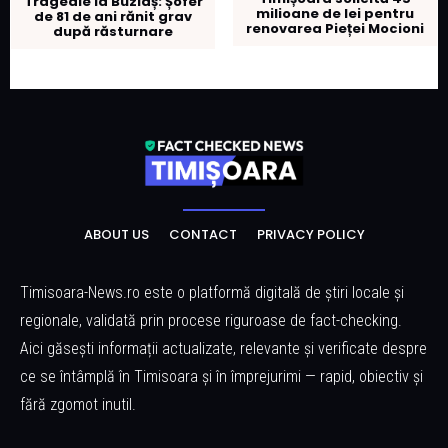
Tragedie la Buziaș: Șofer
milioane de lei pentru
de 81 de ani rănit grav
renovarea Pieței Mocioni
după răsturnare
ABOUT US
CONTACT
PRIVACY POLICY
Timisoara-News.ro este o platformă digitală de știri locale și
regionale, validată prin procese riguroase de fact-checking.
Aici găsești informații actualizate, relevante și verificate despre
ce se întâmplă în Timisoara și în împrejurimi — rapid, obiectiv și
fără zgomot inutil.