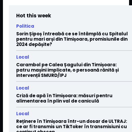
Hot this week
Politica
Sorin Șipoș întreabă ce se întâmplă cu Spitalul
pentru mari arși din Timișoara, promisiunile din
2024 depășite?
Local
Carambol pe Calea Șagului din Timișoara:
patru mașini implicate, o persoană rănită și
intervenții SMURD/IPJ
Local
Criză de apă în Timișoara: măsuri pentru
alimentarea în plin val de caniculă
Local
Reținere în Timișoara într-un dosar de ULTRAJ:
ce ar fi transmis un TikToker în transmisiuni cu
conținut obscen