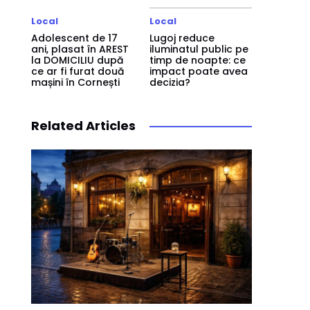
Local
Local
Adolescent de 17
Lugoj reduce
ani, plasat în AREST
iluminatul public pe
la DOMICILIU după
timp de noapte: ce
ce ar fi furat două
impact poate avea
mașini în Cornești
decizia?
Related Articles