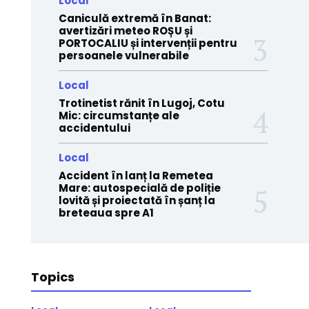
Local
Caniculă extremă în Banat:
avertizări meteo ROȘU și
PORTOCALIU și intervenții pentru
persoanele vulnerabile
Local
Trotinetist rănit în Lugoj, Cotu
Mic: circumstanțe ale
accidentului
Local
Accident în lanț la Remetea
Mare: autospecială de poliție
lovită și proiectată în șanț la
breteaua spre A1
Topics