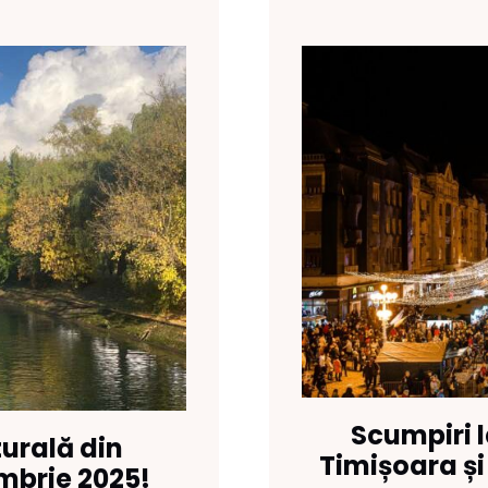
Scumpiri l
urală din
Timișoara și
embrie 2025!