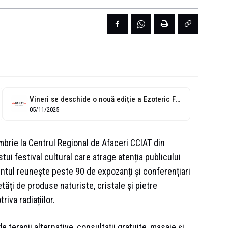
Vineri se deschide o nouă ediție a Ezoteric Fest
05/11/2025
mbrie la Centrul Regional de Afaceri CCIAT din
ui festival cultural care atrage atenția publicului
entul reunește peste 90 de expozanți și conferențiari
etăți de produse naturiste, cristale și pietre
iva radiațiilor.
e terapii alternative, consultații gratuite, masaje și