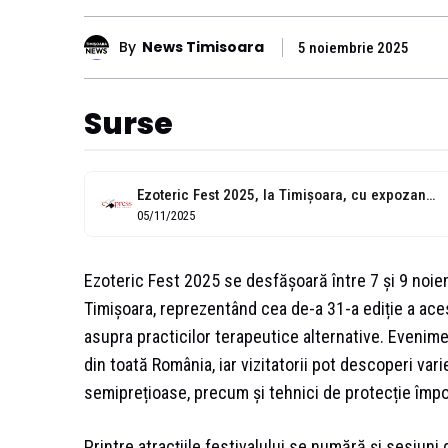
By
News Timisoara
5 noiembrie 2025
Surse
Ezoteric Fest 2025, la Timișoara, cu expozanți și conferințe
05/11/2025
Ezoteric Fest 2025 se desfășoară între 7 și 9 noie
Timișoara, reprezentând cea de-a 31-a ediție a acest
asupra practicilor terapeutice alternative. Evenim
din toată România, iar vizitatorii pot descoperi vari
semiprețioase, precum și tehnici de protecție împotr
Printre atracțiile festivalului se numără și sesiuni d