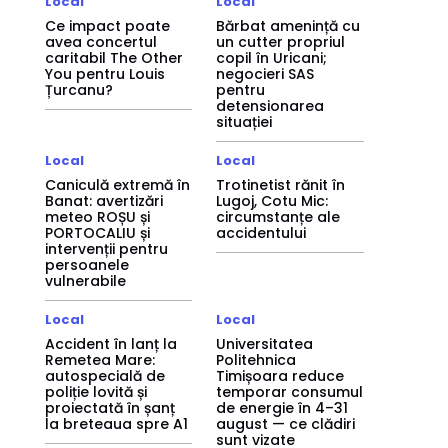
Local
Local
Ce impact poate
Bărbat amenință cu
avea concertul
un cutter propriul
caritabil The Other
copil în Uricani;
You pentru Louis
negocieri SAS
Țurcanu?
pentru
detensionarea
situației
Local
Local
Caniculă extremă în
Trotinetist rănit în
Banat: avertizări
Lugoj, Cotu Mic:
meteo ROȘU și
circumstanțe ale
PORTOCALIU și
accidentului
intervenții pentru
persoanele
vulnerabile
Local
Local
Accident în lanț la
Universitatea
Remetea Mare:
Politehnica
autospecială de
Timișoara reduce
poliție lovită și
temporar consumul
proiectată în șanț
de energie în 4–31
la breteaua spre A1
august — ce clădiri
sunt vizate