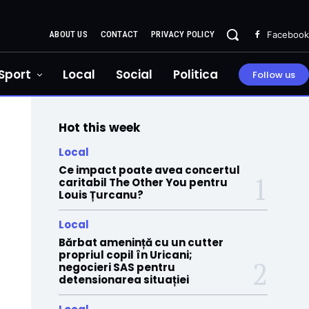
ABOUT US
CONTACT
PRIVACY POLICY
Facebook
Sport
Local
Social
Politica
Follow us
Hot this week
Local
Ce impact poate avea concertul
caritabil The Other You pentru
Louis Țurcanu?
Local
Bărbat amenință cu un cutter
propriul copil în Uricani;
negocieri SAS pentru
detensionarea situației