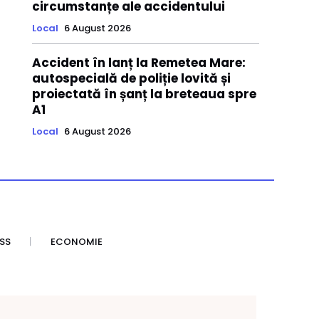
circumstanțe ale accidentului
Local
6 August 2026
Accident în lanț la Remetea Mare:
autospecială de poliție lovită și
proiectată în șanț la breteaua spre
A1
Local
6 August 2026
SS
ECONOMIE