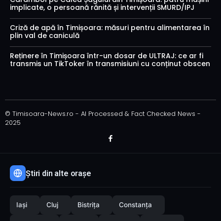
implicate, o persoană rănită și intervenții SMURD/IPJ
Criză de apă în Timișoara: măsuri pentru alimentarea în
plin val de caniculă
Reținere în Timișoara într-un dosar de ULTRAJ: ce ar fi
transmis un TikToker în transmisiuni cu conținut obscen
© Timisoara-News.ro - AI Processed & Fact Checked News -
2025
Știri din alte orașe
Iași
Cluj
Bistrița
Constanța