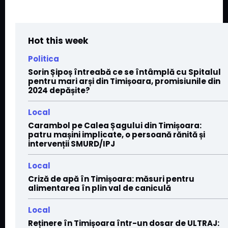
Hot this week
Politica
Sorin Șipoș întreabă ce se întâmplă cu Spitalul
pentru mari arși din Timișoara, promisiunile din
2024 depășite?
Local
Carambol pe Calea Șagului din Timișoara:
patru mașini implicate, o persoană rănită și
intervenții SMURD/IPJ
Local
Criză de apă în Timișoara: măsuri pentru
alimentarea în plin val de caniculă
Local
Reținere în Timișoara într-un dosar de ULTRAJ: