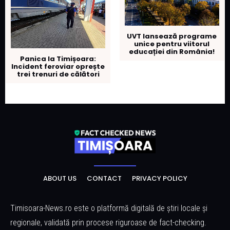
UVT lansează programe
unice pentru viitorul
educației din România!
Panica la Timișoara:
Incident feroviar oprește
trei trenuri de călători
ABOUT US
CONTACT
PRIVACY POLICY
Timisoara-News.ro este o platformă digitală de știri locale și
regionale, validată prin procese riguroase de fact-checking.