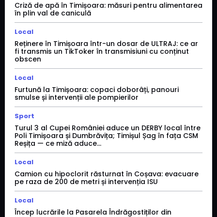
Criză de apă în Timișoara: măsuri pentru alimentarea
în plin val de caniculă
Local
Reținere în Timișoara într-un dosar de ULTRAJ: ce ar
fi transmis un TikToker în transmisiuni cu conținut
obscen
Local
Furtună la Timișoara: copaci doborâți, panouri
smulse și intervenții ale pompierilor
Sport
Turul 3 al Cupei României aduce un DERBY local între
Poli Timișoara și Dumbrăvița; Timișul Șag în fața CSM
Reșița — ce miză aduce...
Local
Camion cu hipoclorit răsturnat în Coșava: evacuare
pe raza de 200 de metri și intervenția ISU
Local
Încep lucrările la Pasarela Îndrăgostiților din