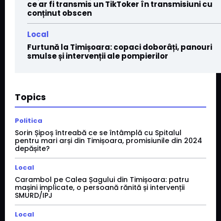
ce ar fi transmis un TikToker în transmisiuni cu
conținut obscen
Local
Furtună la Timișoara: copaci doborâți, panouri
smulse și intervenții ale pompierilor
Topics
Politica
Sorin Șipoș întreabă ce se întâmplă cu Spitalul
pentru mari arși din Timișoara, promisiunile din 2024
depășite?
Local
Carambol pe Calea Șagului din Timișoara: patru
mașini implicate, o persoană rănită și intervenții
SMURD/IPJ
Local