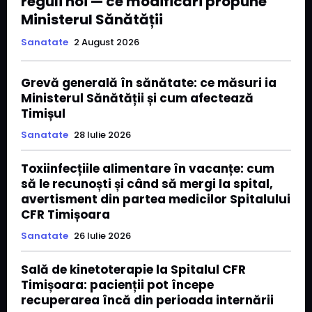
reguli noi — ce modificări propune
Ministerul Sănătății
Sanatate
2 August 2026
Grevă generală în sănătate: ce măsuri ia
Ministerul Sănătății și cum afectează
Timișul
Sanatate
28 Iulie 2026
Toxiinfecțiile alimentare în vacanțe: cum
să le recunoști și când să mergi la spital,
avertisment din partea medicilor Spitalului
CFR Timișoara
Sanatate
26 Iulie 2026
Sală de kinetoterapie la Spitalul CFR
Timișoara: pacienții pot începe
recuperarea încă din perioada internării