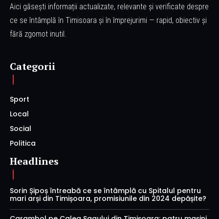
Aici găsești informații actualizate, relevante și verificate despre
ce se întâmplă în Timisoara și în împrejurimi — rapid, obiectiv și
fără zgomot inutil.
Categorii
Sport
Local
Social
Politica
Headlines
Sorin Șipoș întreabă ce se întâmplă cu Spitalul pentru
mari arși din Timișoara, promisiunile din 2024 depășite?
Carambol pe Calea Șagului din Timișoara: patru mașini