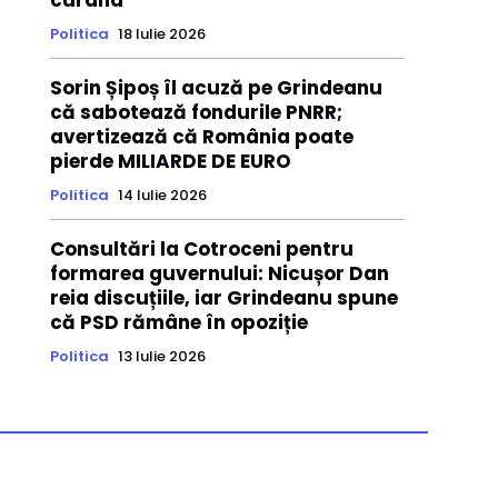
curând
Politica
18 Iulie 2026
Sorin Șipoș îl acuză pe Grindeanu
că sabotează fondurile PNRR;
avertizează că România poate
pierde MILIARDE DE EURO
Politica
14 Iulie 2026
Consultări la Cotroceni pentru
formarea guvernului: Nicușor Dan
reia discuțiile, iar Grindeanu spune
că PSD rămâne în opoziție
Politica
13 Iulie 2026