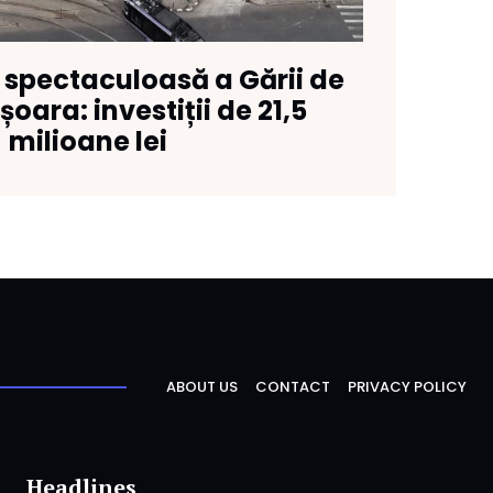
 spectaculoasă a Gării de
oara: investiții de 21,5
milioane lei
ABOUT US
CONTACT
PRIVACY POLICY
Headlines