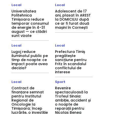
Local
Local
Universitatea
Adolescent de 17
Politehnica
ani, plasat în AREST
Timișoara reduce
la DOMICILIU după
temporar consumul
ce ar fi furat două
de energie în 4–31
mașini în Cornești
august — ce clădiri
sunt vizate
Local
Local
Lugoj reduce
Prefectura Timiș
iluminatul public pe
pregătește
timp de noapte: ce
sancțiune pentru
impact poate avea
Fritz în scandalul
decizia?
conflictului de
interese
Local
Sport
Contract de
Revenire
finanțare semnat
spectaculoasă la
pentru Institutul
Trofeul Sinaia:
Regional de
ambiție, accident și
Oncologie la
o noapte de
Timișoara; încep
reparații pentru
lucrările, o investiție
Nicolas Benea