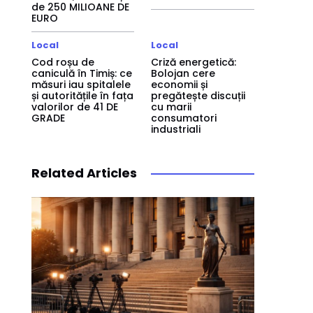
de 250 MILIOANE DE
EURO
Local
Local
Cod roșu de
Criză energetică:
caniculă în Timiș: ce
Bolojan cere
măsuri iau spitalele
economii și
și autoritățile în fața
pregătește discuții
valorilor de 41 DE
cu marii
GRADE
consumatori
industriali
Related Articles