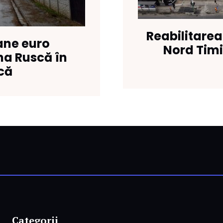
Reabilitarea
oane euro
Nord Timiș
na Ruscă în
ică
Categorii