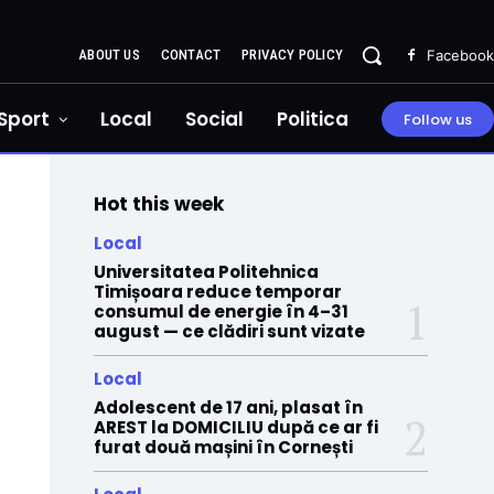
ABOUT US
CONTACT
PRIVACY POLICY
Facebook
Sport
Local
Social
Politica
Follow us
Hot this week
Local
Universitatea Politehnica
Timișoara reduce temporar
consumul de energie în 4–31
august — ce clădiri sunt vizate
Local
Adolescent de 17 ani, plasat în
AREST la DOMICILIU după ce ar fi
furat două mașini în Cornești