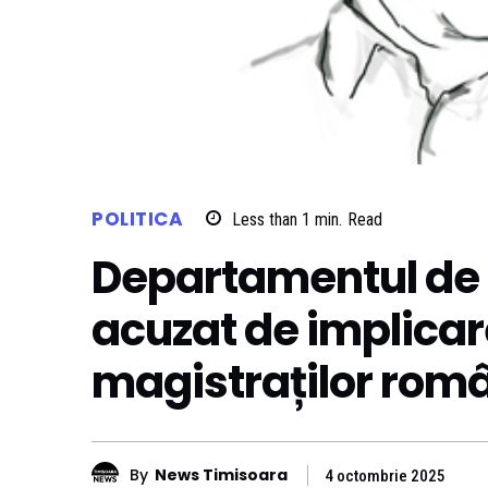
POLITICA
Less than 1
min.
Read
Departamentul de S
acuzat de implicar
magistraților rom
By
News Timisoara
4 octombrie 2025