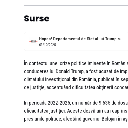
Surse
Hopaa! Departamentul de Stat al lui Trump s-a dat cu „globaliştii” şi...
03/10/2025
În contextul unei crize politice iminente în Români
conducerea lui Donald Trump, a fost acuzat de impl
climatului investițional din România, publicat în s
de justiție, accentuând dificultatea obținerii cond
În perioada 2022-2025, un număr de 9.635 de dosar
eficacitatea justiției. Aceste dezvăluiri au reaprin
presiunile politice, afectând guvernul Bolojan în aș