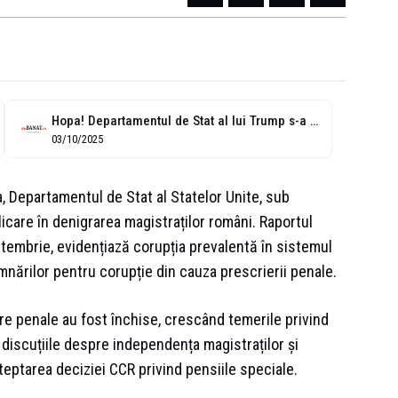
Hopa! Departamentul de Stat al lui Trump s-a dat cu „globaliştii” şi...
03/10/2025
a, Departamentul de Stat al Statelor Unite, sub
icare în denigrarea magistraților români. Raportul
eptembrie, evidențiază corupția prevalentă în sistemul
amnărilor pentru corupție din cauza prescrierii penale.
e penale au fost închise, crescând temerile privind
s discuțiile despre independența magistraților și
teptarea deciziei CCR privind pensiile speciale.