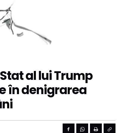
tat al lui Trump
e în denigrarea
âni