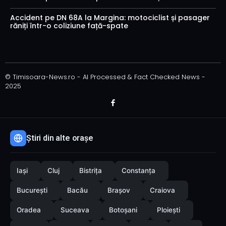
Accident pe DN 68A la Margina: motociclist și pasager
răniți într-o coliziune față-spate
© Timisoara-News.ro - AI Processed & Fact Checked News -
2025
Știri din alte orașe
Iași
Cluj
Bistrița
Constanța
București
Bacău
Brașov
Craiova
Oradea
Suceava
Botoșani
Ploiești