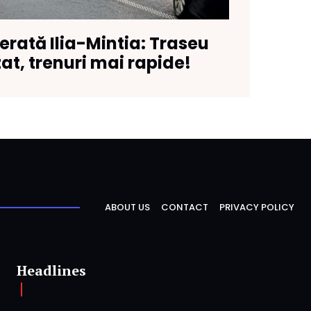
erată Ilia-Mintia: Traseu
t, trenuri mai rapide!
ABOUT US
CONTACT
PRIVACY POLICY
Headlines