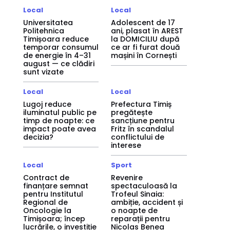
Local
Local
Universitatea
Adolescent de 17
Politehnica
ani, plasat în AREST
Timișoara reduce
la DOMICILIU după
temporar consumul
ce ar fi furat două
de energie în 4–31
mașini în Cornești
august — ce clădiri
sunt vizate
Local
Local
Lugoj reduce
Prefectura Timiș
iluminatul public pe
pregătește
timp de noapte: ce
sancțiune pentru
impact poate avea
Fritz în scandalul
decizia?
conflictului de
interese
Local
Sport
Contract de
Revenire
finanțare semnat
spectaculoasă la
pentru Institutul
Trofeul Sinaia:
Regional de
ambiție, accident și
Oncologie la
o noapte de
Timișoara; încep
reparații pentru
lucrările, o investiție
Nicolas Benea