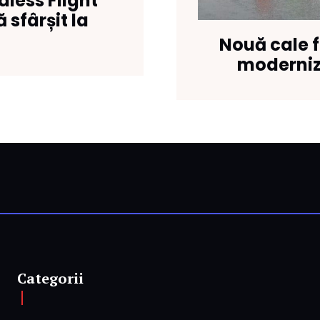
dless Flight”
 sfârșit la
Nouă cale f
moderniza
Categorii