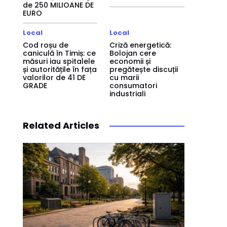
de 250 MILIOANE DE
EURO
Local
Local
Cod roșu de
Criză energetică:
caniculă în Timiș: ce
Bolojan cere
măsuri iau spitalele
economii și
și autoritățile în fața
pregătește discuții
valorilor de 41 DE
cu marii
GRADE
consumatori
industriali
Related Articles