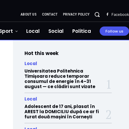
ABOUT US
CONTACT
PRIVACY POLICY
Facebook
Sport
Local
Social
Politica
Follow us
Hot this week
Local
Universitatea Politehnica
Timișoara reduce temporar
consumul de energie în 4–31
august — ce clădiri sunt vizate
Local
Adolescent de 17 ani, plasat în
AREST la DOMICILIU după ce ar fi
furat două mașini în Cornești