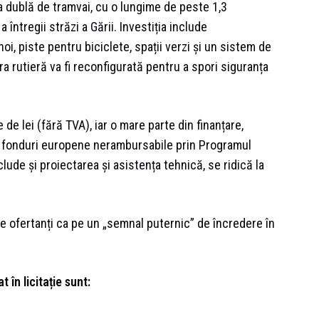
ia dublă de tramvai, cu o lungime de peste 1,3
întregii străzi a Gării. Investiția include
oi, piste pentru biciclete, spații verzi și un sistem de
 rutieră va fi reconfigurată pentru a spori siguranța
de lei (fără TVA), iar o mare parte din finanțare,
in fonduri europene nerambursabile prin Programul
lude și proiectarea și asistența tehnică, se ridică la
de ofertanți ca pe un „semnal puternic” de încredere în
 în licitație sunt: