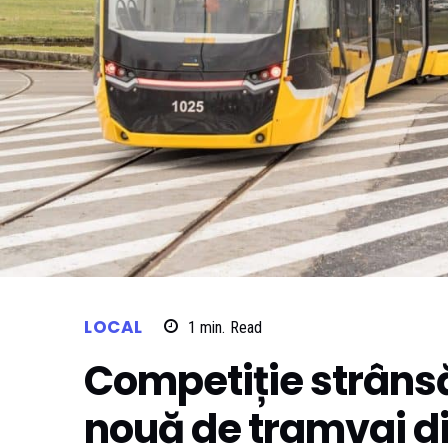
LOCAL
1
min.
Read
Competiție strânsă
nouă de tramvai d