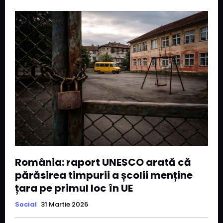
România: raport UNESCO arată că
părăsirea timpurii a școlii menține
țara pe primul loc în UE
Social
31 Martie 2026