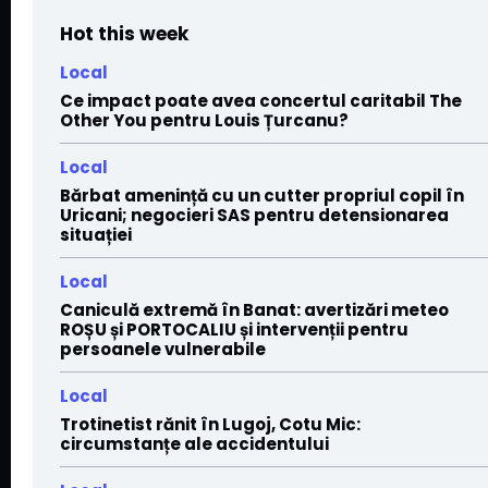
Hot this week
Local
Ce impact poate avea concertul caritabil The
Other You pentru Louis Țurcanu?
Local
Bărbat amenință cu un cutter propriul copil în
Uricani; negocieri SAS pentru detensionarea
situației
Local
Caniculă extremă în Banat: avertizări meteo
ROȘU și PORTOCALIU și intervenții pentru
persoanele vulnerabile
Local
Trotinetist rănit în Lugoj, Cotu Mic:
circumstanțe ale accidentului