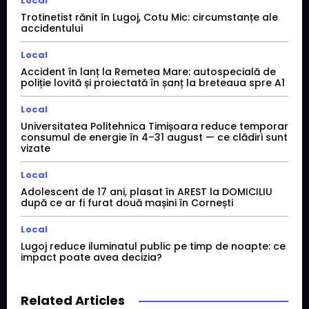
Local
Trotinetist rănit în Lugoj, Cotu Mic: circumstanțe ale
accidentului
Local
Accident în lanț la Remetea Mare: autospecială de
poliție lovită și proiectată în șanț la breteaua spre A1
Local
Universitatea Politehnica Timișoara reduce temporar
consumul de energie în 4–31 august — ce clădiri sunt
vizate
Local
Adolescent de 17 ani, plasat în AREST la DOMICILIU
după ce ar fi furat două mașini în Cornești
Local
Lugoj reduce iluminatul public pe timp de noapte: ce
impact poate avea decizia?
Related Articles