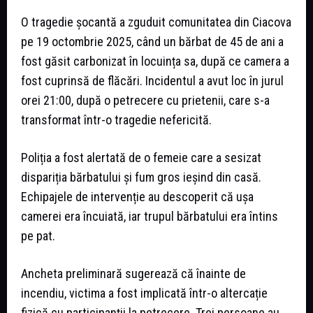
O tragedie șocantă a zguduit comunitatea din Ciacova
pe 19 octombrie 2025, când un bărbat de 45 de ani a
fost găsit carbonizat în locuința sa, după ce camera a
fost cuprinsă de flăcări. Incidentul a avut loc în jurul
orei 21:00, după o petrecere cu prietenii, care s-a
transformat într-o tragedie nefericită.
Poliția a fost alertată de o femeie care a sesizat
dispariția bărbatului și fum gros ieșind din casă.
Echipajele de intervenție au descoperit că ușa
camerei era încuiată, iar trupul bărbatului era întins
pe pat.
Ancheta preliminară sugerează că înainte de
incendiu, victima a fost implicată într-o altercație
fizică cu participanții la petrecere. Trei persoane au