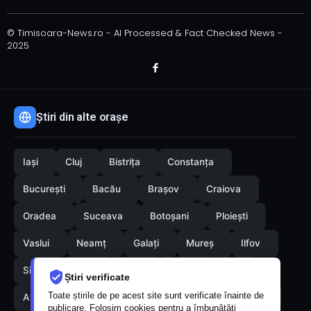
© Timisoara-News.ro - AI Processed & Fact Checked News -
2025
Știri din alte orașe
Iași
Cluj
Bistrița
Constanța
București
Bacău
Brașov
Craiova
Oradea
Suceava
Botoșani
Ploiești
Vaslui
Neamț
Galați
Mureș
Ilfov
Sibiu
Arad
Alba
Tulcea
Olt
Știri verificate
Toate știrile de pe acest site sunt verificate înainte de
Arges
Maramures
Vrancea
Satumare
publicare. Folosim cookies pentru a îmbunătăți