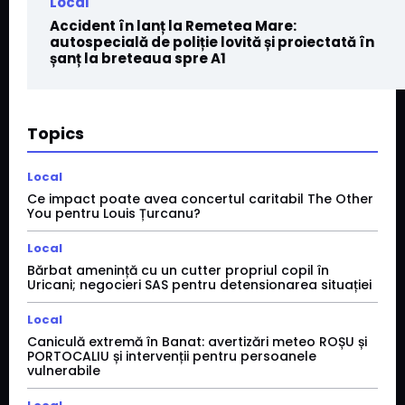
Local
Accident în lanț la Remetea Mare:
autospecială de poliție lovită și proiectată în
șanț la breteaua spre A1
Topics
Local
Ce impact poate avea concertul caritabil The Other
You pentru Louis Țurcanu?
Local
Bărbat amenință cu un cutter propriul copil în
Uricani; negocieri SAS pentru detensionarea situației
Local
Caniculă extremă în Banat: avertizări meteo ROȘU și
PORTOCALIU și intervenții pentru persoanele
vulnerabile