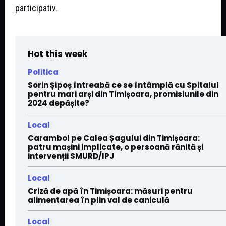
participativ.
Hot this week
Politica
Sorin Șipoș întreabă ce se întâmplă cu Spitalul
pentru mari arși din Timișoara, promisiunile din
2024 depășite?
Local
Carambol pe Calea Șagului din Timișoara:
patru mașini implicate, o persoană rănită și
intervenții SMURD/IPJ
Local
Criză de apă în Timișoara: măsuri pentru
alimentarea în plin val de caniculă
Local