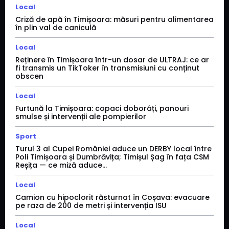
Local
Criză de apă în Timișoara: măsuri pentru alimentarea
în plin val de caniculă
Local
Reținere în Timișoara într-un dosar de ULTRAJ: ce ar
fi transmis un TikToker în transmisiuni cu conținut
obscen
Local
Furtună la Timișoara: copaci doborâți, panouri
smulse și intervenții ale pompierilor
Sport
Turul 3 al Cupei României aduce un DERBY local între
Poli Timișoara și Dumbrăvița; Timișul Șag în fața CSM
Reșița — ce miză aduce...
Local
Camion cu hipoclorit răsturnat în Coșava: evacuare
pe raza de 200 de metri și intervenția ISU
Local