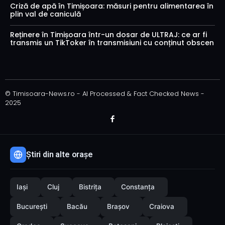
Criză de apă în Timișoara: măsuri pentru alimentarea în
plin val de caniculă
Reținere în Timișoara într-un dosar de ULTRAJ: ce ar fi
transmis un TikToker în transmisiuni cu conținut obscen
© Timisoara-News.ro - AI Processed & Fact Checked News -
2025
Știri din alte orașe
Iași
Cluj
Bistrița
Constanța
București
Bacău
Brașov
Craiova