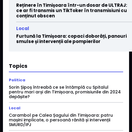
Reținere în Timișoara într-un dosar de ULTRAJ:
ce ar fi transmis un TikToker în transmisiuni cu
conținut obscen
Local
Furtună la Timișoara: copaci doborâți, panouri
smulse și intervenții ale pompierilor
Topics
Politica
Sorin Șipoș întreabă ce se întâmplă cu Spitalul
pentru mari arși din Timișoara, promisiunile din 2024
depășite?
Local
Carambol pe Calea Șagului din Timișoara: patru
mașini implicate, o persoană rănită și intervenții
SMURD/IPJ