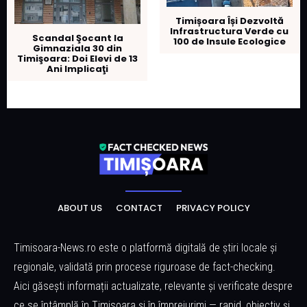
Timișoara Își Dezvoltă
Infrastructura Verde cu
Scandal Şocant la
100 de Insule Ecologice
Gimnaziala 30 din
Timişoara: Doi Elevi de 13
Ani Implicaţi
ABOUT US
CONTACT
PRIVACY POLICY
Timisoara-News.ro este o platformă digitală de știri locale și
regionale, validată prin procese riguroase de fact-checking.
Aici găsești informații actualizate, relevante și verificate despre
ce se întâmplă în Timisoara și în împrejurimi — rapid, obiectiv și