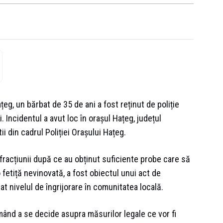
eg, un bărbat de 35 de ani a fost reținut de poliție
. Incidentul a avut loc în orașul Hațeg, județul
ii din cadrul Poliției Orașului Hațeg.
nfracțiunii după ce au obținut suficiente probe care să
 fetiță nevinovată, a fost obiectul unui act de
at nivelul de îngrijorare în comunitatea locală.
mând a se decide asupra măsurilor legale ce vor fi