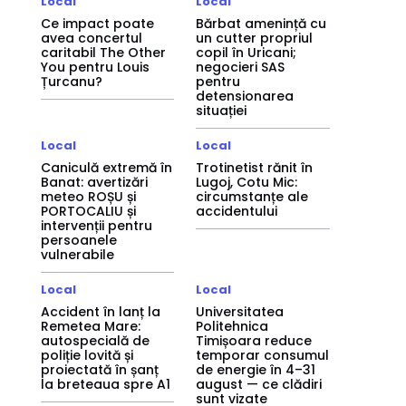
Local
Local
Ce impact poate
Bărbat amenință cu
avea concertul
un cutter propriul
caritabil The Other
copil în Uricani;
You pentru Louis
negocieri SAS
Țurcanu?
pentru
detensionarea
situației
Local
Local
Caniculă extremă în
Trotinetist rănit în
Banat: avertizări
Lugoj, Cotu Mic:
meteo ROȘU și
circumstanțe ale
PORTOCALIU și
accidentului
intervenții pentru
persoanele
vulnerabile
Local
Local
Accident în lanț la
Universitatea
Remetea Mare:
Politehnica
autospecială de
Timișoara reduce
poliție lovită și
temporar consumul
proiectată în șanț
de energie în 4–31
la breteaua spre A1
august — ce clădiri
sunt vizate