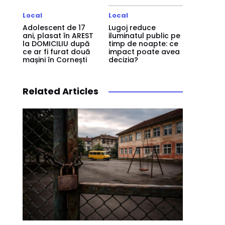
Local
Local
Adolescent de 17
Lugoj reduce
ani, plasat în AREST
iluminatul public pe
la DOMICILIU după
timp de noapte: ce
ce ar fi furat două
impact poate avea
mașini în Cornești
decizia?
Related Articles