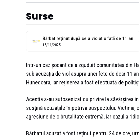
Surse
Bărbat reținut după ce a violat o fată de 11 ani
15/11/2025
Într-un caz șocant ce a zguduit comunitatea din Haț
sub acuzația de viol asupra unei fete de doar 11 ani
Hunedoara, iar reținerea a fost efectuată de polițișt
Aceștia s-au autosesizat cu privire la săvârșirea i
susțină acuzațiile împotriva suspectului. Victima, o
agresiune de o brutalitate extremă, iar cazul a ridic
Bărbatul acuzat a fost reținut pentru 24 de ore, ur