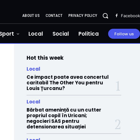
ABOUT US
CONTACT
PRIVACY POLICY
Facebook
Sport
Local
Social
Politica
Follow us
Hot this week
Local
Ce impact poate avea concertul
caritabil The Other You pentru
Louis Țurcanu?
Local
Bărbat amenință cu un cutter
propriul copil în Uricani;
negocieri SAS pentru
detensionarea situației