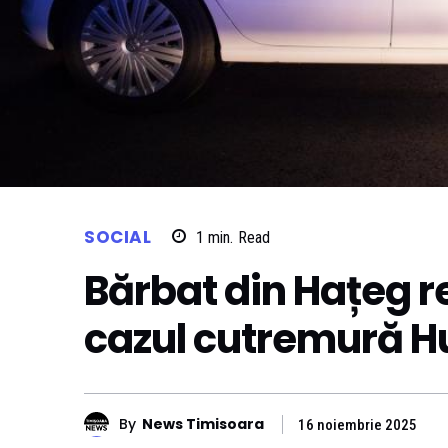
SOCIAL
1
min.
Read
Bărbat din Hațeg re
cazul cutremură 
By
News Timisoara
16 noiembrie 2025