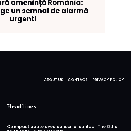
ară amenință România:
ge un semnal de alarmă
urgent!
ABOUT US
CONTACT
PRIVACY POLICY
Headlines
Ce impact poate avea concertul caritabil The Other