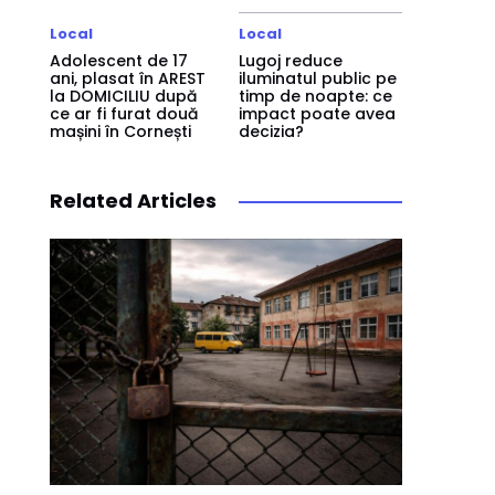
Local
Local
Adolescent de 17
Lugoj reduce
ani, plasat în AREST
iluminatul public pe
la DOMICILIU după
timp de noapte: ce
ce ar fi furat două
impact poate avea
mașini în Cornești
decizia?
Related Articles