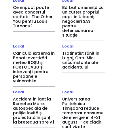
Local
Local
Ce impact poate
Bărbat amenință cu
avea concertul
un cutter propriul
caritabil The Other
copil în Uricani;
You pentru Louis
negocieri SAS
Țurcanu?
pentru
detensionarea
situației
Local
Local
Caniculă extremă în
Trotinetist rănit în
Banat: avertizări
Lugoj, Cotu Mic:
meteo ROȘU și
circumstanțe ale
PORTOCALIU și
accidentului
intervenții pentru
persoanele
vulnerabile
Local
Local
Accident în lanț la
Universitatea
Remetea Mare:
Politehnica
autospecială de
Timișoara reduce
poliție lovită și
temporar consumul
proiectată în șanț
de energie în 4–31
la breteaua spre A1
august — ce clădiri
sunt vizate