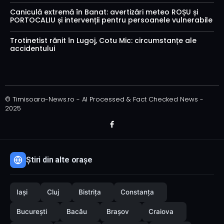
Caniculă extremă în Banat: avertizări meteo ROȘU și
PORTOCALIU și intervenții pentru persoanele vulnerabile
Trotinetist rănit în Lugoj, Cotu Mic: circumstanțe ale
accidentului
© Timisoara-News.ro - AI Processed & Fact Checked News -
2025
Știri din alte orașe
Iași
Cluj
Bistrița
Constanța
București
Bacău
Brașov
Craiova