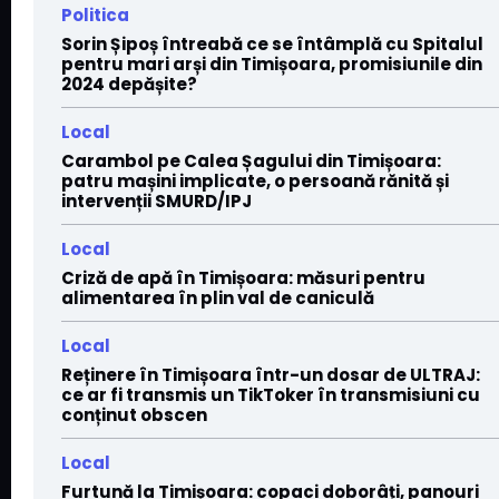
Politica
Sorin Șipoș întreabă ce se întâmplă cu Spitalul
pentru mari arși din Timișoara, promisiunile din
2024 depășite?
Local
Carambol pe Calea Șagului din Timișoara:
patru mașini implicate, o persoană rănită și
intervenții SMURD/IPJ
Local
Criză de apă în Timișoara: măsuri pentru
alimentarea în plin val de caniculă
Local
Reținere în Timișoara într-un dosar de ULTRAJ:
ce ar fi transmis un TikToker în transmisiuni cu
conținut obscen
Local
Furtună la Timișoara: copaci doborâți, panouri