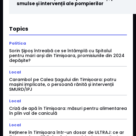
smulse și intervenții ale pompierilor
Topics
Politica
Sorin Șipoș întreabă ce se întâmplă cu Spitalul
pentru mari arși din Timișoara, promisiunile din 2024
depășite?
Local
Carambol pe Calea Șagului din Timișoara: patru
mașini implicate, o persoană rănită și intervenții
SMURD/IPJ
Local
Criză de apă în Timișoara: măsuri pentru alimentarea
în plin val de caniculă
Local
Reținere în Timișoara într-un dosar de ULTRAJ: ce ar