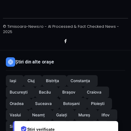
© Timisoara-News.ro - AI Processed & Fact Checked News -
2025
Știri din alte orașe
Iași
Cluj
Bistrița
Constanța
București
Bacău
Brașov
Craiova
Oradea
Suceava
Botoșani
Ploiești
Vaslui
Neamț
Galați
Mureș
Ilfov
Sibiu
Arad
Alba
Tulcea
Olt
Știri verificate