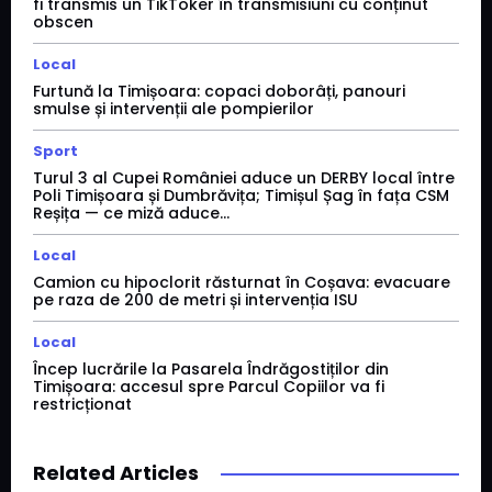
fi transmis un TikToker în transmisiuni cu conținut
obscen
Local
Furtună la Timișoara: copaci doborâți, panouri
smulse și intervenții ale pompierilor
Sport
Turul 3 al Cupei României aduce un DERBY local între
Poli Timișoara și Dumbrăvița; Timișul Șag în fața CSM
Reșița — ce miză aduce...
Local
Camion cu hipoclorit răsturnat în Coșava: evacuare
pe raza de 200 de metri și intervenția ISU
Local
Încep lucrările la Pasarela Îndrăgostiților din
Timișoara: accesul spre Parcul Copiilor va fi
restricționat
Related Articles