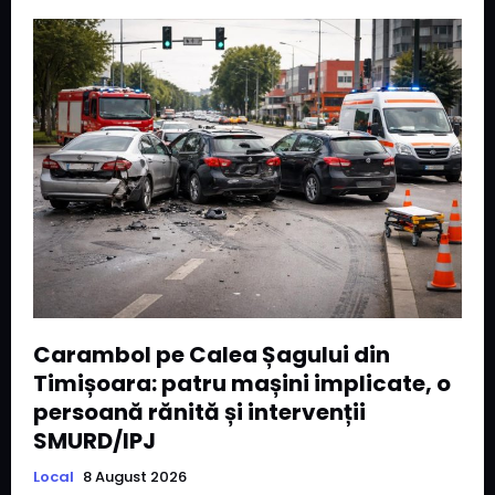
Carambol pe Calea Șagului din
Timișoara: patru mașini implicate, o
persoană rănită și intervenții
SMURD/IPJ
Local
8 August 2026