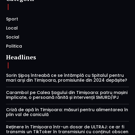
Sport
Local
Social
Politica
Headlines
Sorin Șipoș întreabă ce se întâmplă cu Spitalul pentru
mari arși din Timișoara, promisiunile din 2024 depășite?
Carambol pe Calea Șagului din Timișoara: patru mașini
implicate, o persoană rănită și intervenții SMURD/IPJ
Criză de apă în Timișoara: măsuri pentru alimentarea în
plin val de caniculă
Reținere în Timișoara într-un dosar de ULTRAJ: ce ar fi
transmis un TikToker în transmisiuni cu conținut obscen