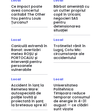
Local
Local
Ce impact poate
Bărbat amenință cu
avea concertul
un cutter propriul
caritabil The Other
copil în Uricani;
You pentru Louis
negocieri SAS
Țurcanu?
pentru
detensionarea
situației
Local
Local
Caniculă extremă în
Trotinetist rănit în
Banat: avertizări
Lugoj, Cotu Mic:
meteo ROȘU și
circumstanțe ale
PORTOCALIU și
accidentului
intervenții pentru
persoanele
vulnerabile
Local
Local
Accident în lanț la
Universitatea
Remetea Mare:
Politehnica
autospecială de
Timișoara reduce
poliție lovită și
temporar consumul
proiectată în șanț
de energie în 4–31
la breteaua spre A1
august — ce clădiri
sunt vizate