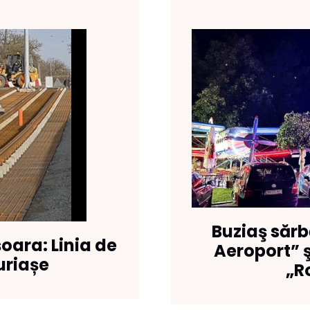
Buziaş sărb
oara: Linia de
Aeroport” ş
uriașe
„R