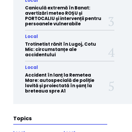
Local
Caniculă extremă în Banat:
avertizări meteo ROȘU și
PORTOCALIU și intervenții pentru
persoanele vulnerabile
Local
Trotinetist rănit în Lugoj, Cotu
Mic: circumstanțe ale
accidentului
Local
Accident în lanț la Remetea
Mare: autospecială de poliție
lovită și proiectată în șanț la
breteaua spre A1
Topics