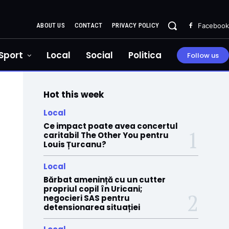
ABOUT US
CONTACT
PRIVACY POLICY
Facebook
Sport
Local
Social
Politica
Follow us
Hot this week
Local
Ce impact poate avea concertul
caritabil The Other You pentru
Louis Țurcanu?
Local
Bărbat amenință cu un cutter
propriul copil în Uricani;
negocieri SAS pentru
detensionarea situației