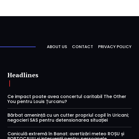
ABOUT US
CONTACT
PRIVACY POLICY
Headlines
Ce impact poate avea concertul caritabil The Other
You pentru Louis Țurcanu?
Bărbat amenință cu un cutter propriul copil în Uricani;
negocieri SAS pentru detensionarea situației
Caniculă extremă în Banat: avertizări meteo ROȘU și
PORTOCALIU și intervenții pentru persoanele