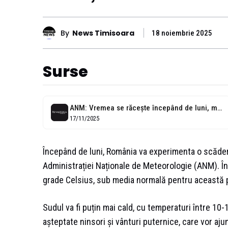
By
News Timisoara
18 noiembrie 2025
Surse
ANM: Vremea se răceşte începând de luni, mai întâi în nord şi...
17/11/2025
Începând de luni, România va experimenta o scăder
Administrației Naționale de Meteorologie (ANM). În 
grade Celsius, sub media normală pentru această 
Sudul va fi puțin mai cald, cu temperaturi între 1
așteptate ninsori și vânturi puternice, care vor aj