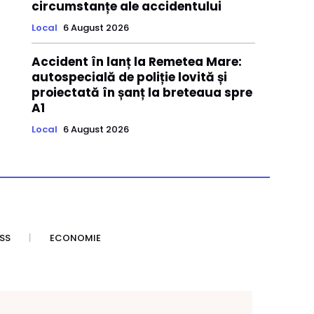
circumstanțe ale accidentului
Local
6 August 2026
Accident în lanț la Remetea Mare:
autospecială de poliție lovită și
proiectată în șanț la breteaua spre
A1
Local
6 August 2026
SS
ECONOMIE