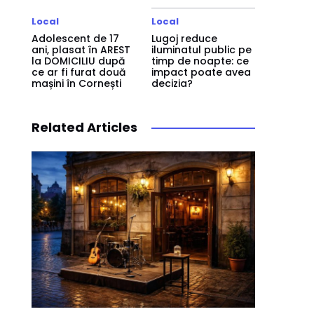
Local
Local
Adolescent de 17
Lugoj reduce
ani, plasat în AREST
iluminatul public pe
la DOMICILIU după
timp de noapte: ce
ce ar fi furat două
impact poate avea
mașini în Cornești
decizia?
Related Articles