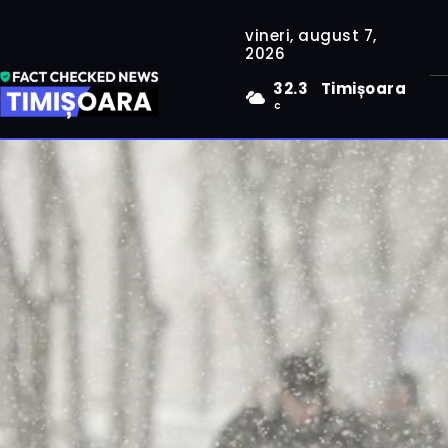
vineri, august 7,
2026
32.3
Timișoara
C