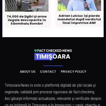
Adrian Lulciuc își pierde
74,000 de țigări și arme
mandatul după verdictul
ilegale descoperite în
final împotriva ANI!
Sânmihaiu Român!
ABOUT US
CONTACT
PRIVACY POLICY
Timisoara-News.ro este o platformă digitală de știri locale și
regionale, validată prin procese riguroase de fact-checking.
Aici găsești informații actualizate, relevante și verificate despre
ce se întâmplă în Timisoara și în împrejurimi — rapid, obiectiv și