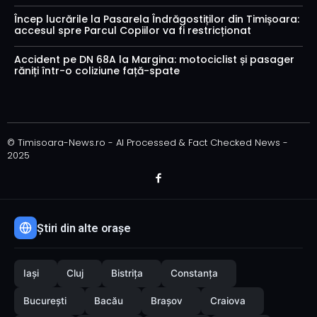
Încep lucrările la Pasarela Îndrăgostiților din Timișoara:
accesul spre Parcul Copiilor va fi restricționat
Accident pe DN 68A la Margina: motociclist și pasager
răniți într-o coliziune față-spate
© Timisoara-News.ro - AI Processed & Fact Checked News -
2025
Știri din alte orașe
Iași
Cluj
Bistrița
Constanța
București
Bacău
Brașov
Craiova