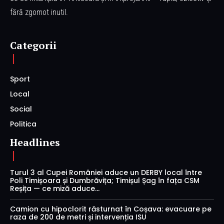
fără zgomot inutil.
Categorii
Sport
Local
Social
Politica
Headlines
Turul 3 al Cupei României aduce un DERBY local între
Poli Timișoara și Dumbrăvița; Timișul Șag în fața CSM
Reșița — ce miză aduce...
Camion cu hipoclorit răsturnat în Coșava: evacuare pe
raza de 200 de metri și intervenția ISU