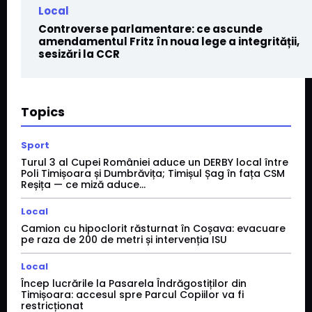
Local
Controverse parlamentare: ce ascunde
amendamentul Fritz în noua lege a integrității,
sesizări la CCR
Topics
Sport
Turul 3 al Cupei României aduce un DERBY local între
Poli Timișoara și Dumbrăvița; Timișul Șag în fața CSM
Reșița — ce miză aduce...
Local
Camion cu hipoclorit răsturnat în Coșava: evacuare
pe raza de 200 de metri și intervenția ISU
Local
Încep lucrările la Pasarela Îndrăgostiților din
Timișoara: accesul spre Parcul Copiilor va fi
restricționat