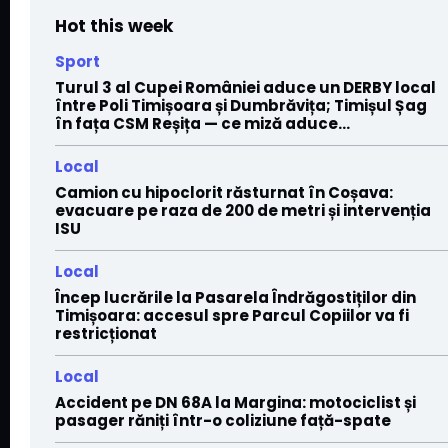
Hot this week
Sport
Turul 3 al Cupei României aduce un DERBY local
între Poli Timișoara și Dumbrăvița; Timișul Șag
în fața CSM Reșița — ce miză aduce...
Local
Camion cu hipoclorit răsturnat în Coșava:
evacuare pe raza de 200 de metri și intervenția
ISU
Local
Încep lucrările la Pasarela Îndrăgostiților din
Timișoara: accesul spre Parcul Copiilor va fi
restricționat
Local
Accident pe DN 68A la Margina: motociclist și
pasager răniți într-o coliziune față-spate