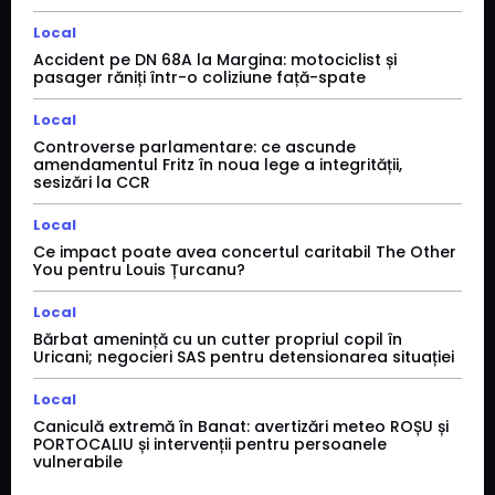
Local
Accident pe DN 68A la Margina: motociclist și
pasager răniți într-o coliziune față-spate
Local
Controverse parlamentare: ce ascunde
amendamentul Fritz în noua lege a integrității,
sesizări la CCR
Local
Ce impact poate avea concertul caritabil The Other
You pentru Louis Țurcanu?
Local
Bărbat amenință cu un cutter propriul copil în
Uricani; negocieri SAS pentru detensionarea situației
Local
Caniculă extremă în Banat: avertizări meteo ROȘU și
PORTOCALIU și intervenții pentru persoanele
vulnerabile